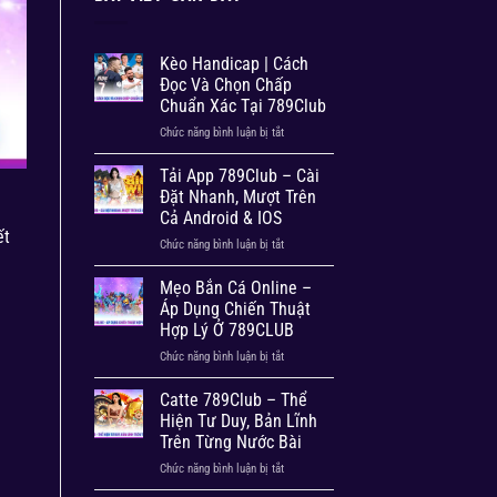
Kèo Handicap | Cách
Đọc Và Chọn Chấp
Chuẩn Xác Tại 789Club
ở
Chức năng bình luận bị tắt
Kèo
Handicap
Tải App 789Club – Cài
|
Đặt Nhanh, Mượt Trên
Cách
Cả Android & IOS
Đọc
ết
ở
Chức năng bình luận bị tắt
Và
Tải
Chọn
App
Chấp
Mẹo Bắn Cá Online –
789Club
Chuẩn
Áp Dụng Chiến Thuật
–
Xác
Hợp Lý Ở 789CLUB
Cài
Tại
ở
Chức năng bình luận bị tắt
Đặt
789Club
Mẹo
Nhanh,
Bắn
Mượt
Catte 789Club – Thể
Cá
Trên
Hiện Tư Duy, Bản Lĩnh
Online
Cả
Trên Từng Nước Bài
–
Android
ở
Chức năng bình luận bị tắt
Áp
&
Catte
Dụng
IOS