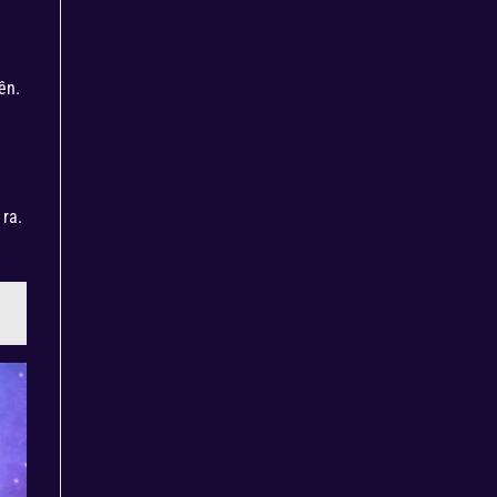
ền.
 ra.