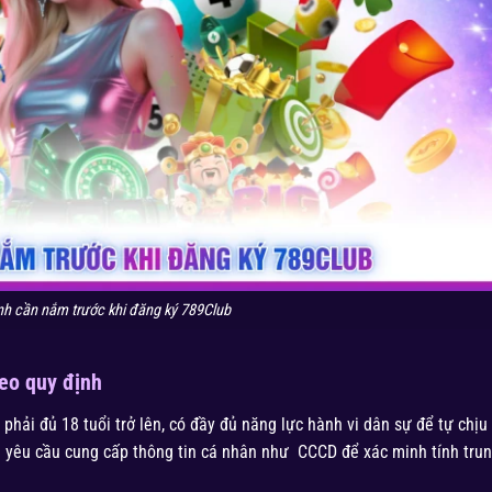
nh cần nắm trước khi đăng ký 789Club
heo quy định
hải đủ 18 tuổi trở lên, có đầy đủ năng lực hành vi dân sự để tự chịu
yêu cầu cung cấp thông tin cá nhân như CCCD để xác minh tính tru