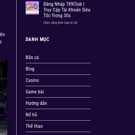
789Club
Chiến
Đăng Nhập 789Club |
–
Thuật
Truy Cập Tài Khoản Siêu
Thể
Hợp
Tốc Trong 30s
Hiện
Lý
ở
Chức năng bình luận bị tắt
Tư
Ở
Đăng
Duy,
789CLUB
Nhập
Bản
iệu
789Club
Lĩnh
DANH MỤC
c
|
Trên
Truy
Từng
Cập
Nước
Bắn cá
Tài
Bài
Khoản
Blog
Siêu
Tốc
Trong
Casino
30s
Game bài
Hướng dẫn
Nổ hũ
Thể thao