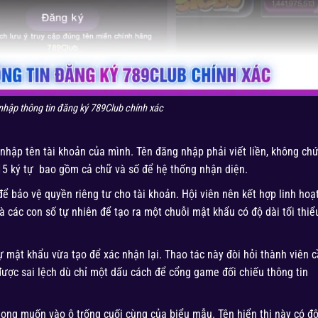
hập thông tin đăng ký 789Club chính xác
 nhập tên tài khoản của mình. Tên đăng nhập phải viết liền, không ch
n 15 ký tự bao gồm cả chữ và số để hệ thống nhận diện.
ể bảo vệ quyền riêng tư cho tài khoản. Hội viên nên kết hợp linh hoạ
và các con số tự nhiên để tạo ra một chuỗi mật khẩu có độ dài tối thiể
ự mật khẩu vừa tạo để xác nhận lại. Thao tác này đòi hỏi thành viên 
được sai lệch dù chỉ một dấu cách để cổng game đối chiếu thông tin
mong muốn vào ô trống cuối cùng của biểu mẫu. Tên hiển thị này có đ