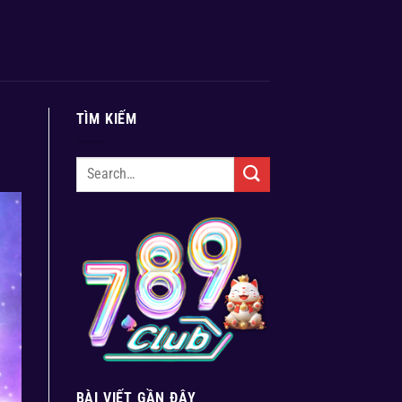
TÌM KIẾM
BÀI VIẾT GẦN ĐÂY