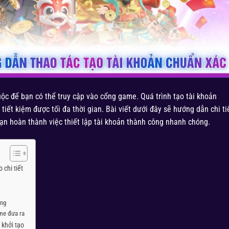
uộc để bạn có thể truy cập vào cổng game. Quá trình tạo tài khoản
tiết kiệm được tối đa thời gian. Bài viết dưới đây sẽ hướng dẫn chi ti
ạn hoàn thành việc thiết lập tài khoản thành công nhanh chóng.
 chi tiết
h
ống
me đưa ra
 khởi tạo