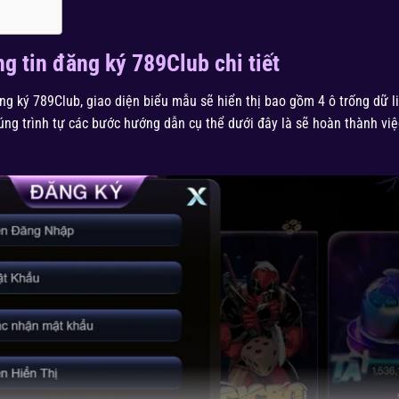
g tin đăng ký 789Club chi tiết
ng ký 789Club, giao diện biểu mẫu sẽ hiển thị bao gồm 4 ô trống dữ l
đúng trình tự các bước hướng dẫn cụ thể dưới đây là sẽ hoàn thành việ