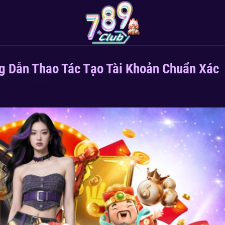
g Dẫn Thao Tác Tạo Tài Khoản Chuẩn Xác