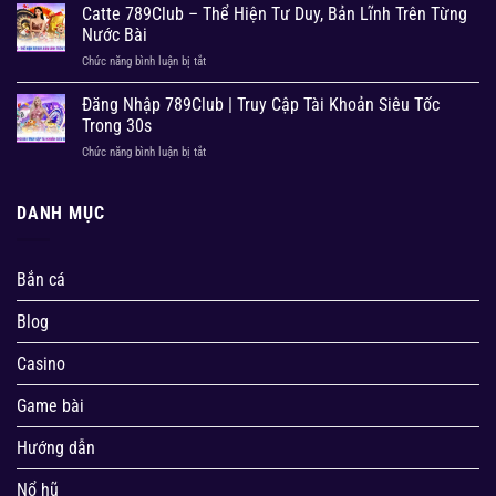
Bắn
Catte 789Club – Thể Hiện Tư Duy, Bản Lĩnh Trên Từng
Nhanh,
789Club
Cá
Mượt
Nước Bài
Online
Trên
ở
Chức năng bình luận bị tắt
–
Cả
Catte
Áp
Android
789Club
Đăng Nhập 789Club | Truy Cập Tài Khoản Siêu Tốc
Dụng
&
–
Chiến
Trong 30s
IOS
Thể
Thuật
ở
Chức năng bình luận bị tắt
Hiện
Hợp
Đăng
Tư
Lý
Nhập
Duy,
Ở
789Club
DANH MỤC
Bản
789CLUB
|
Lĩnh
Truy
Trên
Cập
Từng
Bắn cá
Tài
Nước
Khoản
Bài
Blog
Siêu
Tốc
Trong
Casino
30s
Game bài
Hướng dẫn
Nổ hũ