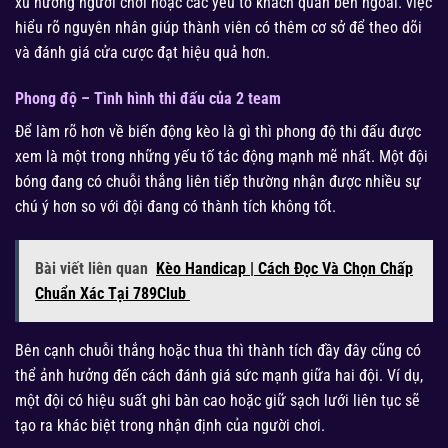
xu hướng người chơi hoặc các yếu tố khách quan bên ngoài. việc
hiểu rõ nguyên nhân giúp thành viên có thêm cơ sở để theo dõi
và đánh giá cửa cược đạt hiệu quả hơn.
Phong độ – Tình hình thi đấu của 2 team
Để làm rõ hơn về biến động kèo là gì thì phong độ thi đấu được
xem là một trong những yếu tố tác động mạnh mẽ nhất. Một đội
bóng đang có chuỗi thắng liên tiếp thường nhận được nhiều sự
chú ý hơn so với đội đang có thành tích không tốt.
Bài viết liên quan
Kèo Handicap | Cách Đọc Và Chọn Chấp
Chuẩn Xác Tại 789Club
Bên cạnh chuỗi thắng hoặc thua thì thành tích đầy đây cũng có
thể ảnh hưởng đến cách đánh giá sức mạnh giữa hai đội. Ví dụ,
một đội có hiệu suất ghi bàn cao hoặc giữ sạch lưới liên tục sẽ
tạo ra khác biệt trong nhận định của người chơi.