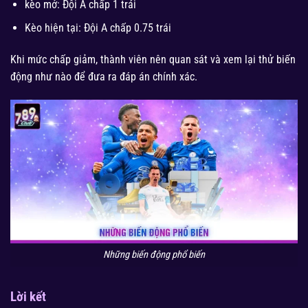
kèo mở: Đội A chấp 1 trái
Kèo hiện tại: Đội A chấp 0.75 trái
Khi mức chấp giảm, thành viên nên quan sát và xem lại thử biến
động như nào để đưa ra đáp án chính xác.
Những biến động phổ biến
Lời kết