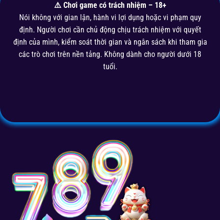
⚠️ Chơi game có trách nhiệm – 18+
Nói không với gian lận, hành vi lợi dụng hoặc vi phạm quy
định. Người chơi cần chủ động chịu trách nhiệm với quyết
định của mình, kiểm soát thời gian và ngân sách khi tham gia
các trò chơi trên nền tảng. Không dành cho người dưới 18
tuổi.