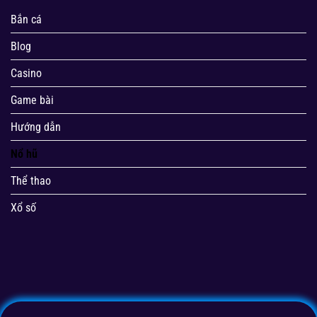
Cập
Từng
Bắn cá
Tài
Nước
Khoản
Bài
Blog
Siêu
Tốc
Trong
Casino
30s
Game bài
Hướng dẫn
Nổ hũ
Thể thao
Xổ số